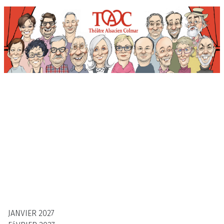
Billetterie en ligne du Théâtre Alsacien de Colmar
Accueil
Abonnement Munster
Abonnement Turckheim
Site du TAC
CGV
Contactez-nous
JANVIER
2027