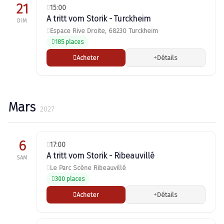
21
15:00
A tritt vom Storik - Turckheim
DIM
Espace Rive Droite, 68230 Turckheim
185 places
Acheter
Détails
Mars
2027
6
17:00
A tritt vom Storik - Ribeauvillé
SAM
Le Parc Scène Ribeauvillé
300 places
Acheter
Détails