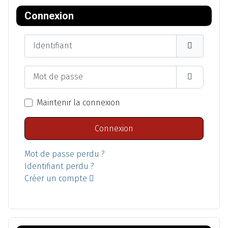
Connexion
Identifiant
Mot de passe
Afficher l
Maintenir la connexion
Connexion
Mot de passe perdu ?
Identifiant perdu ?
Créer un compte