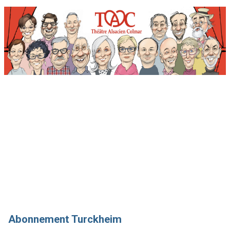
Billetterie en ligne du Théâtre Alsacien de Colmar
Accueil
Abonnement Munster
Abonnement Turckheim
Site du TAC
CGV
Contactez-nous
Abonnement Turckheim