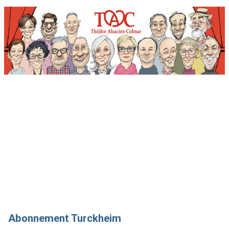
Billetterie en ligne du Théâtre Alsacien de Colmar
Accueil
Abonnement Munster
Abonnement Turckheim
Site du TAC
CGV
Contactez-nous
Abonnement Turckheim